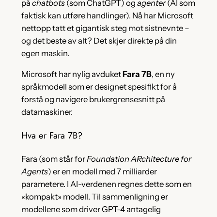
på
chatbots
(som ChatGPT) og
agenter
(AI som
faktisk kan utføre handlinger). Nå har Microsoft
nettopp tatt et gigantisk steg mot sistnevnte –
og det beste av alt? Det skjer direkte på din
egen maskin.
Microsoft har nylig avduket
Fara 7B
, en ny
språkmodell som er designet spesifikt for å
forstå og navigere brukergrensesnitt på
datamaskiner.
Hva er Fara 7B?
Fara (som står for
Foundation ARchitecture for
Agents
) er en modell med 7 milliarder
parametere. I AI-verdenen regnes dette som en
«kompakt» modell. Til sammenligning er
modellene som driver GPT-4 antagelig