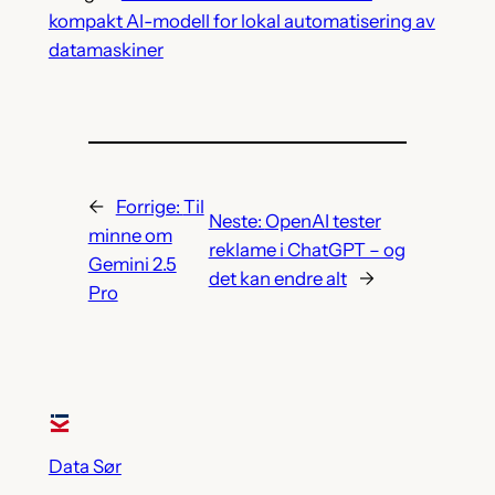
kompakt AI-modell for lokal automatisering av
datamaskiner
←
Forrige:
Til
Neste:
OpenAI tester
minne om
reklame i ChatGPT – og
Gemini 2.5
det kan endre alt
→
Pro
Data Sør