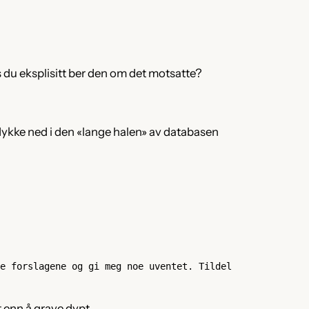
s du eksplisitt ber den om det motsatte?
 dykke ned i den «lange halen» av databasen
e forslagene og gi meg noe uventet. Tildel 
t enn å grave dypt.