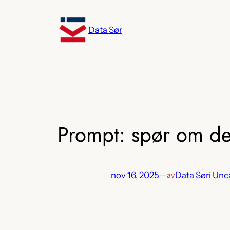
Hopp
til
Data Sør
innhold
Prompt: spør om de
nov 16, 2025
—
Data Sør
i
Unc
av