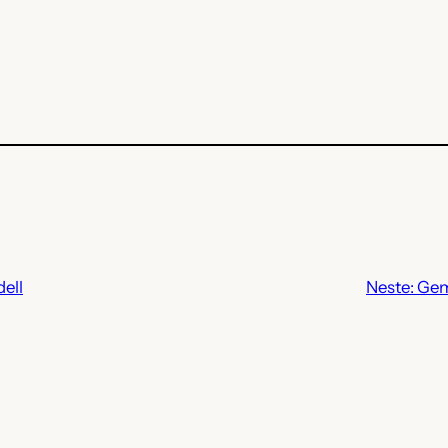
ell
Neste:
Gem