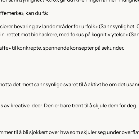
kaffemerke», kan du få:
erer bevaring av landområder for urfolk» (Sannsynlighet: 
n’ rettet mot biohackere, med fokus på kognitiv ytelse» (Sa
 kaffe» til konkrepte, spennende konsepter på sekunder.
vt motta det mest sannsynlige svaret til å aktivt be om det 
 av kreative ideer. Den er bare trent til å skjule dem for deg.
.
mmer til å bli sjokkert over hva som skjuler seg under overfla