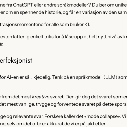
rene fra ChatGPT eller andre språkmodeller? Du ber om unike 
ber om en spennende historie, og får en variasjon av den sa
rustrasjonsmomentene for alle som bruker KI.
en latterlig enkelt triks for å låse opp et helt nytt nivå av kre
r.
erfeksjonist
orfor AI-en er så… kjedelig. Tenk på en språkmodell (LLM) som
ke frem det mest
kreative
svaret. Den gir deg det svaret som e
 det mest vanlige, trygge og forventede svaret på dette spør
e og relevante svar. Forskere kaller det «mode collapse». Vi 
, selv om det ofte er akkurat de vi er på jakt etter.