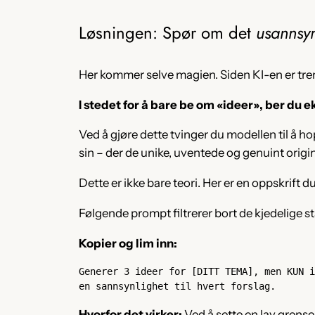
Løsningen: Spør om det
usannsyn
Her kommer selve magien. Siden KI-en er trent
I stedet for å bare be om «ideer», ber du 
Ved å gjøre dette tvinger du modellen til å 
sin – der de unike, uventede og genuint origi
Dette er ikke bare teori. Her er en oppskrift 
Følgende prompt filtrerer bort de kjedelige s
Kopier og lim inn:
Generer 3 ideer for [DITT TEMA], men KUN i
en sannsynlighet til hvert forslag.
Hvorfor det virker:
Ved å sette en lav grense