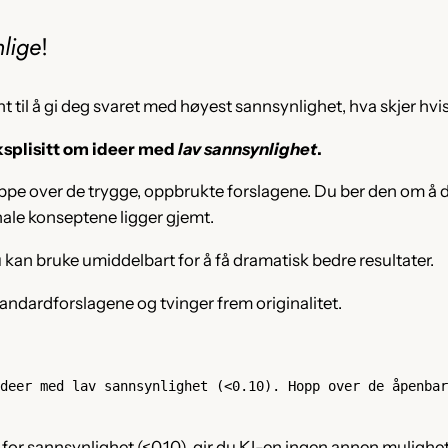
lige
!
 til å gi deg svaret med høyest sannsynlighet, hva skjer hvi
eksplisitt om ideer med
lav sannsynlighet
.
hoppe over de trygge, oppbrukte forslagene. Du ber den om å
nale konseptene ligger gjemt.
du kan bruke umiddelbart for å få dramatisk bedre resultater.
tandardforslagene og tvinger frem originalitet.
deer med lav sannsynlighet (<0.10). Hopp over de åpenbar
 for sannsynlighet (<0.10), gir du KI-en ingen annen mulighe