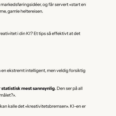
markedsføringsidéer, og får servert «start en
mme, gamle heltereisen.
ativitet i din KI? Et tips så effektivt at det
 en ekstremt intelligent, men veldig forsiktig
r
statistisk mest sannsynlig
. Den ser på all
smålet?».
kan kalle det «kreativitetsbremsen». KI-en er