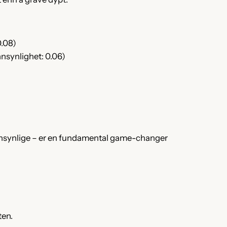
0.08)
nnsynlighet: 0.06)
usannsynlige – er en fundamental game-changer
ten.