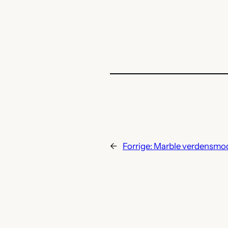
←
Forrige:
Marble verdensmod