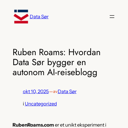
Hopp
til
Data Sør
innhold
Ruben Roams: Hvordan
Data Sør bygger en
autonom AI-reiseblogg
okt 10, 2025
—
Data Sør
av
i
Uncategorized
RubenRoams.com
er et unikt eksperiment i