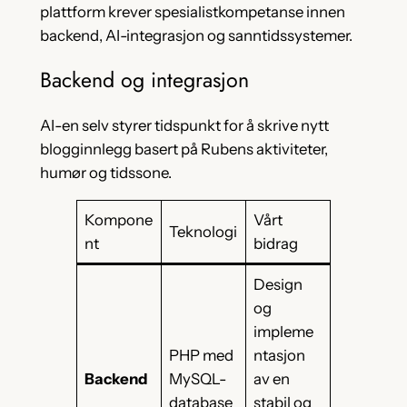
plattform krever spesialistkompetanse innen
backend, AI-integrasjon og sanntidssystemer.
Backend og integrasjon
AI-en selv styrer tidspunkt for å skrive nytt
blogginnlegg basert på Rubens aktiviteter,
humør og tidssone.
Kompone
Vårt
Teknologi
nt
bidrag
Design
og
impleme
PHP med
ntasjon
Backend
MySQL-
av en
database
stabil og