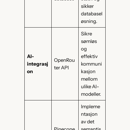
sikker
databasel
øsning.
Sikre
sømløs
og
AI-
effektiv
OpenRou
integrasj
kommuni
ter API
on
kasjon
mellom
ulike AI-
modeller.
Impleme
ntasjon
av det
Pinecone
semantis