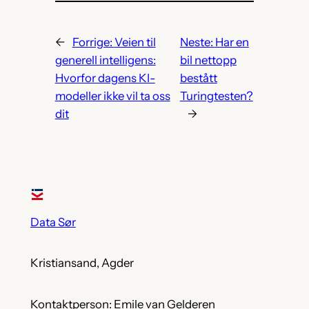
←
Forrige:
Veien til
Neste:
Har en
generell intelligens:
bil nettopp
Hvorfor dagens KI-
bestått
modeller ikke vil ta oss
Turingtesten?
dit
→
Data Sør
Kristiansand, Agder
Kontaktperson: Emile van Gelderen