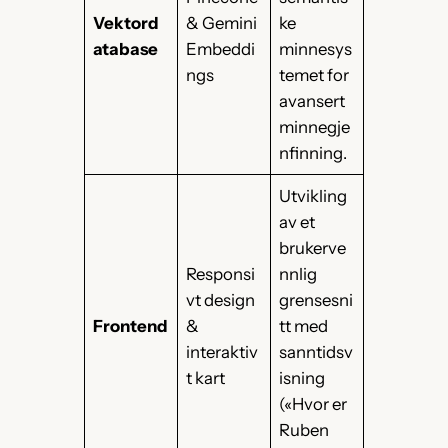
Vektord
& Gemini
ke
atabase
Embeddi
minnesys
ngs
temet for
avansert
minnegje
nfinning.
Utvikling
av et
brukerve
Responsi
nnlig
vt design
grensesni
Frontend
&
tt med
interaktiv
sanntidsv
t kart
isning
(«Hvor er
Ruben