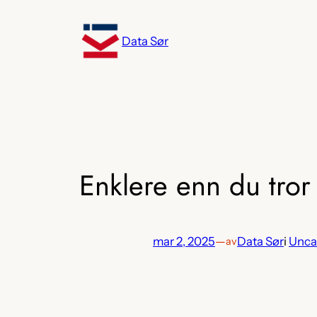
Hopp
til
Data Sør
innhold
Enklere enn du tror
mar 2, 2025
—
Data Sør
i
Unca
av