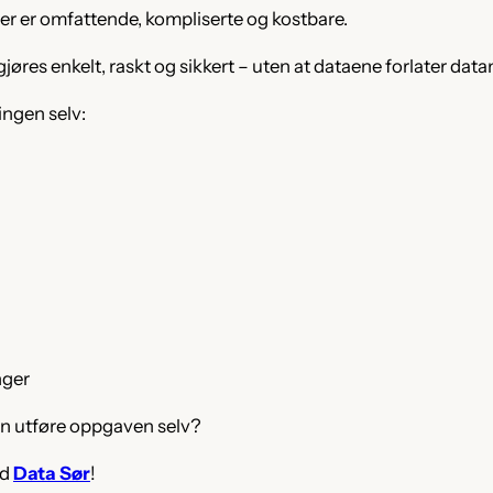
nger er omfattende, kompliserte og kostbare.
 gjøres enkelt, raskt og sikkert – uten at dataene forlater da
ingen selv:
nger
an utføre oppgaven selv?
ed
Data Sør
!