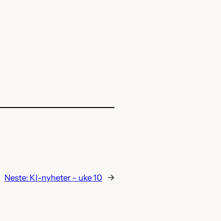
Neste:
KI-nyheter – uke 10
→