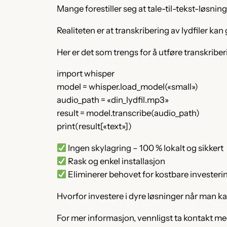
Mange forestiller seg at tale-til-tekst-løsni
Realiteten er at transkribering av lydfiler kan
Her er det som trengs for å utføre transkriber
import whisper
model = whisper.load_model(«small»)
audio_path = «din_lydfil.mp3»
result = model.transcribe(audio_path)
print(result[«text»])
Ingen skylagring – 100 % lokalt og sikkert
Rask og enkel installasjon
Eliminerer behovet for kostbare investeri
Hvorfor investere i dyre løsninger når man k
For mer informasjon, vennligst ta kontakt m