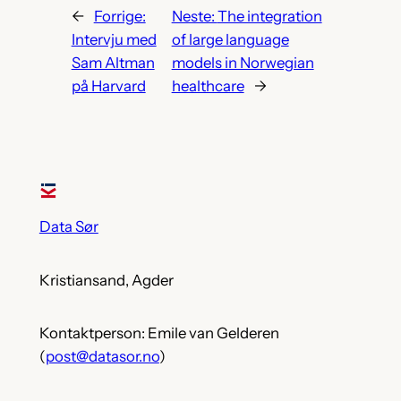
←
Forrige:
Neste:
The integration
Intervju med
of large language
Sam Altman
models in Norwegian
på Harvard
healthcare
→
Data Sør
Kristiansand, Agder
Kontaktperson: Emile van Gelderen
(
post@datasor.no
)