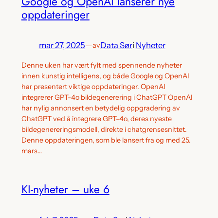
Google og OpenAI lanserer nye
oppdateringer
mar 27, 2025
—
Data Sør
i
Nyheter
av
Denne uken har vært fylt med spennende nyheter
innen kunstig intelligens, og både Google og OpenAI
har presentert viktige oppdateringer. OpenAI
integrerer GPT-4o bildegenerering i ChatGPT OpenAI
har nylig annonsert en betydelig oppgradering av
ChatGPT ved å integrere GPT-4o, deres nyeste
bildegenereringsmodell, direkte i chatgrensesnittet.
Denne oppdateringen, som ble lansert fra og med 25.
mars…
KI-nyheter – uke 6