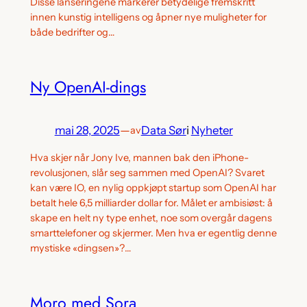
Disse lanseringene markerer betydelige fremskritt
innen kunstig intelligens og åpner nye muligheter for
både bedrifter og…
Ny OpenAI-dings
mai 28, 2025
—
Data Sør
i
Nyheter
av
Hva skjer når Jony Ive, mannen bak den iPhone-
revolusjonen, slår seg sammen med OpenAI? Svaret
kan være IO, en nylig oppkjøpt startup som OpenAI har
betalt hele 6,5 milliarder dollar for. Målet er ambisiøst: å
skape en helt ny type enhet, noe som overgår dagens
smarttelefoner og skjermer. Men hva er egentlig denne
mystiske «dingsen»?…
Moro med Sora