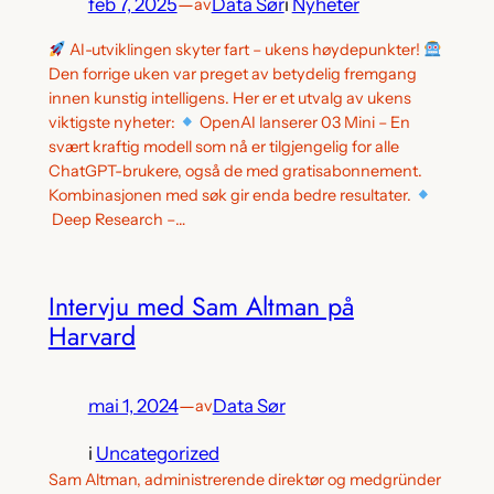
feb 7, 2025
—
Data Sør
i
Nyheter
av
AI-utviklingen skyter fart – ukens høydepunkter!
Den forrige uken var preget av betydelig fremgang
innen kunstig intelligens. Her er et utvalg av ukens
viktigste nyheter:
OpenAI lanserer 03 Mini – En
svært kraftig modell som nå er tilgjengelig for alle
ChatGPT-brukere, også de med gratisabonnement.
Kombinasjonen med søk gir enda bedre resultater.
Deep Research –…
Intervju med Sam Altman på
Harvard
mai 1, 2024
—
Data Sør
av
i
Uncategorized
Sam Altman, administrerende direktør og medgründer