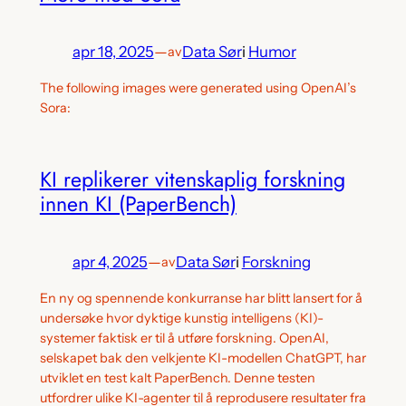
apr 18, 2025
—
Data Sør
i
Humor
av
The following images were generated using OpenAI’s
Sora:
KI replikerer vitenskaplig forskning
innen KI (PaperBench)
apr 4, 2025
—
Data Sør
i
Forskning
av
En ny og spennende konkurranse har blitt lansert for å
undersøke hvor dyktige kunstig intelligens (KI)-
systemer faktisk er til å utføre forskning. OpenAI,
selskapet bak den velkjente KI-modellen ChatGPT, har
utviklet en test kalt PaperBench. Denne testen
utfordrer ulike KI-agenter til å reprodusere resultater fra