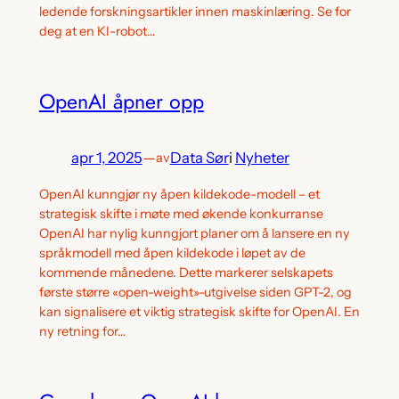
ledende forskningsartikler innen maskinlæring. Se for
deg at en KI-robot…
OpenAI åpner opp
apr 1, 2025
—
Data Sør
i
Nyheter
av
OpenAI kunngjør ny åpen kildekode-modell – et
strategisk skifte i møte med økende konkurranse
OpenAI har nylig kunngjort planer om å lansere en ny
språkmodell med åpen kildekode i løpet av de
kommende månedene. Dette markerer selskapets
første større «open-weight»-utgivelse siden GPT-2, og
kan signalisere et viktig strategisk skifte for OpenAI. En
ny retning for…