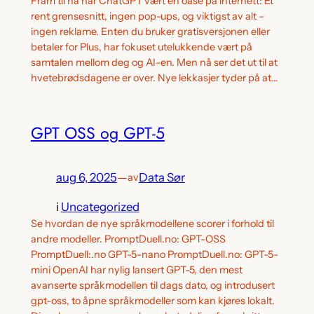
Fram til nå har ChatGPT vært en oase på internett: Et
rent grensesnitt, ingen pop-ups, og viktigst av alt –
ingen reklame. Enten du bruker gratisversjonen eller
betaler for Plus, har fokuset utelukkende vært på
samtalen mellom deg og AI-en. Men nå ser det ut til at
hvetebrødsdagene er over. Nye lekkasjer tyder på at…
GPT OSS og GPT-5
aug 6, 2025
—
Data Sør
av
i
Uncategorized
Se hvordan de nye språkmodellene scorer i forhold til
andre modeller. PromptDuell.no: GPT-OSS
PromptDuell:.no GPT-5-nano PromptDuell.no: GPT-5-
mini OpenAI har nylig lansert GPT-5, den mest
avanserte språkmodellen til dags dato, og introdusert
gpt-oss, to åpne språkmodeller som kan kjøres lokalt.