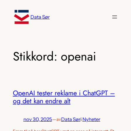
Hopp
til
Data Sør
innhold
Stikkord:
openai
OpenAI tester reklame i ChatGPT –
og det kan endre alt
nov 30, 2025
—
Data Sør
i
Nyheter
av